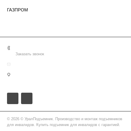
ГАЗПРОМ
8 (800) 2222-162
Заказать звонок
info@uralpd.ru
Удмуртская Республика, городской округ Ижевск,
Ижевск, проезд имени Дерябина, 3
© 2026 © УралПодъемник. Производство и монтаж подъемников
для инвалидов. Купить подъемник для инвалидов с гарантией.