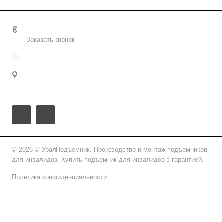
8 (800) 2222-162
Заказать звонок
info@uralpd.ru
Удмуртская Республика, городской округ Ижевск,
Ижевск, проезд имени Дерябина, 3
© 2026 © УралПодъемник. Производство и монтаж подъемников
для инвалидов. Купить подъемник для инвалидов с гарантией.
Политика конфиденциальности
Подписаться на рассылку