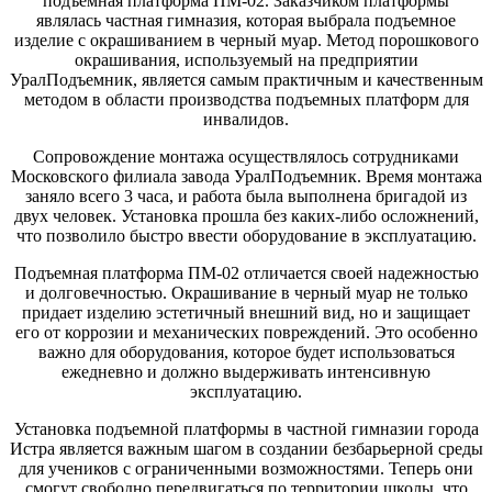
подъемная платформа ПМ-02. Заказчиком платформы
являлась частная гимназия, которая выбрала подъемное
изделие с окрашиванием в черный муар. Метод порошкового
окрашивания, используемый на предприятии
УралПодъемник, является самым практичным и качественным
методом в области производства подъемных платформ для
инвалидов.
Сопровождение монтажа осуществлялось сотрудниками
Московского филиала завода УралПодъемник. Время монтажа
заняло всего 3 часа, и работа была выполнена бригадой из
двух человек. Установка прошла без каких-либо осложнений,
что позволило быстро ввести оборудование в эксплуатацию.
Подъемная платформа ПМ-02 отличается своей надежностью
и долговечностью. Окрашивание в черный муар не только
придает изделию эстетичный внешний вид, но и защищает
его от коррозии и механических повреждений. Это особенно
важно для оборудования, которое будет использоваться
ежедневно и должно выдерживать интенсивную
эксплуатацию.
Установка подъемной платформы в частной гимназии города
Истра является важным шагом в создании безбарьерной среды
для учеников с ограниченными возможностями. Теперь они
смогут свободно передвигаться по территории школы, что