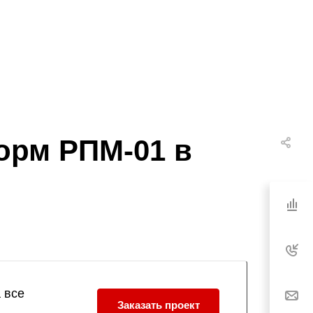
орм РПМ-01 в
 все
Заказать проект