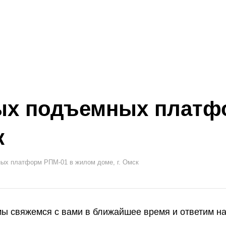
ых подъемных платф
к
ых платформ РПМ-01 в жилом доме, г. Омск
мы свяжемся с вами в ближайшее время и ответим на