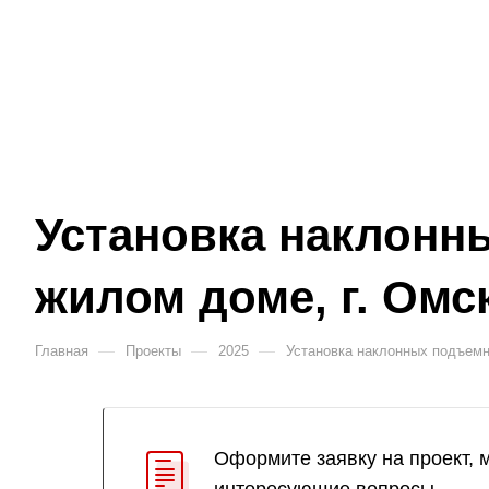
Установка наклонн
жилом доме, г. Омс
—
—
—
Главная
Проекты
2025
Установка наклонных подъемн
Оформите заявку на проект, 