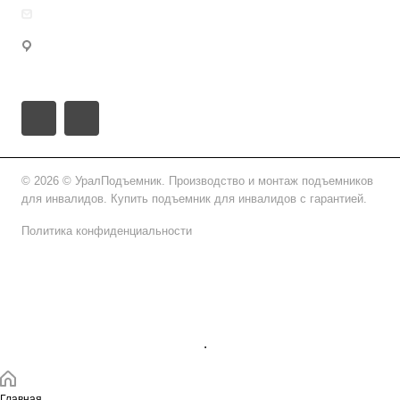
info@uralpd.ru
Удмуртская Республика, городской округ Ижевск,
Ижевск, проезд имени Дерябина, 3
© 2026 © УралПодъемник. Производство и монтаж подъемников
для инвалидов. Купить подъемник для инвалидов с гарантией.
Политика конфиденциальности
Подписаться на рассылку
.
Главная