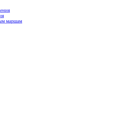
жения
ия
ным маршам